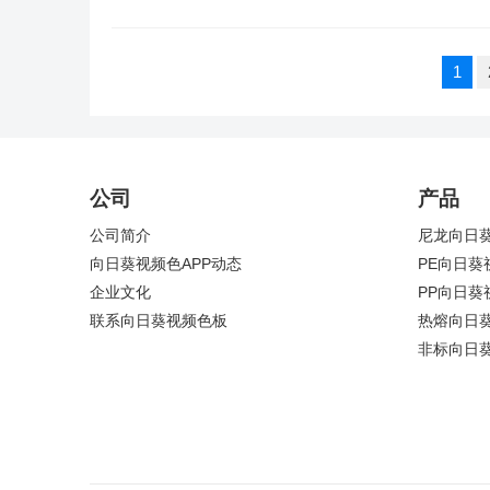
文
1
章
导
航
公司
产品
公司简介
尼龙向日
向日葵视频色APP动态
PE向日葵
企业文化
PP向日葵
联系向日葵视频色板
热熔向日
非标向日