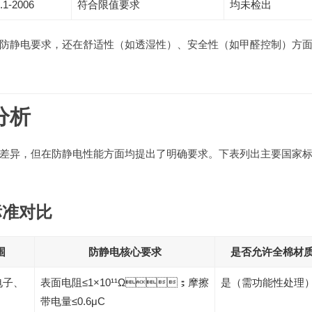
.1-2006
符合限值要求
均未检出
防静电要求，还在舒适性（如透湿性）、安全性（如甲醛控制）方
分析
异，但在防静电性能方面均提出了明确要求。下表列出主要国家
标准对比
围
防静电核心要求
是否允许全棉材
、
表面电阻≤1×10¹¹Ω；摩擦
是（需功能性处理
带电量≤0.6μC