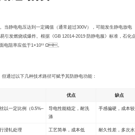
。当静电电压达到一定阈值（通常超过300V），可能发生静电放电
引发燃烧或爆炸。根据《GB 12014-2019 防静电服》标准，石化
面电阻率应低于1×10¹¹ Ω。
，但通过以下几种技术路径可赋予其防静电功能：
优点
缺点
电丝以一定比例（0.5%–
导电性能稳定，耐洗
手感偏硬，成本
涤
行浸轧处理
工艺简单，成本低
耐久性差，多次