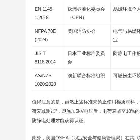
EN 1149-
欧洲标准化委员会
易爆环境个
1:2018
（CEN）
NFPA 70E
美国消防协会
电气与易燃
(2024)
业
JIS T
日本工业标准委员
防静电工作
8118:2014
会
AS/NZS
澳新联合标准组织
可燃粉尘环
1020:2020
值得注意的是，虽然上述标准未禁止使用棉质材料
荷衰减测试”，即施加5kV电压后，电荷衰减至10
防静电处理才能获得认证。
此外，美国OSHA（职业安全与健康管理局）在其《29