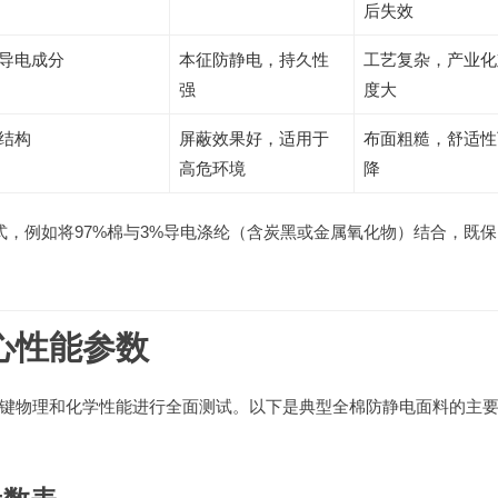
后失效
导电成分
本征防静电，持久性
工艺复杂，产业
强
度大
结构
屏蔽效果好，适用于
布面粗糙，舒适
高危环境
降
式，例如将97%棉与3%导电涤纶（含炭黑或金属氧化物）结合，既
核心性能参数
关键物理和化学性能进行全面测试。以下是典型全棉防静电面料的主