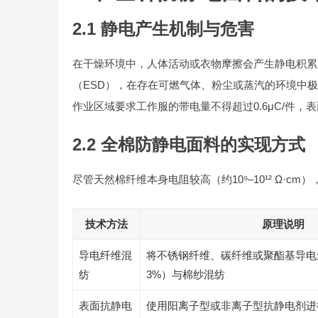
2.1 静电产生机制与危害
在干燥环境中，人体活动或衣物摩擦会产生静电积累
（ESD），在存在可燃气体、粉尘或蒸汽的环境中极易
作业区域要求工作服的带电量不得超过0.6μC/件，表
2.2 全棉防静电面料的实现方式
尽管天然棉纤维本身电阻较高（约10⁹–10¹² Ω·cm）
技术方法
原理说明
导电纤维混
将不锈钢纤维、碳纤维或聚酯基导
纺
3%）与棉纱混纺
表面抗静电
使用阳离子型或非离子型抗静电剂进