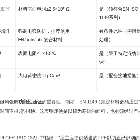
人防护
材料表面电阻≤2.5×10¹¹Ω
是（须符合EN ISO
1149系列）
环境作
强调电弧防护，推荐使用
有条件允许（需阻
FR/antistatic复合材料
处理）
服
表面电阻<1×10¹²Ω
是（限于特定混纺
例）
境
大电荷密度<1μC/m²
是（配合接地措施
，但均强调
功能性验证
的重要性。例如，EN 1149-1规定材料必须通过
%的时间不得超过4秒。这表明即使是以棉为基础的面料，也必须经过
 CFR 1910.132》中指出：“雇主应提供适当的PPE以防止已识别