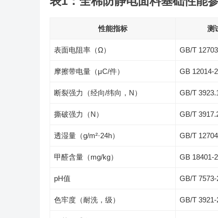
表1：全棉防静电面料基础性能
性能指标
测
表面电阻率（Ω）
GB/T 12703
摩擦带电量（μC/件）
GB 12014-
断裂强力（经向/纬向，N）
GB/T 3923.
撕破强力（N）
GB/T 3917.
透湿量（g/m²·24h）
GB/T 12704
甲醛含量（mg/kg）
GB 18401-
pH值
GB/T 7573-
色牢度（耐洗，级）
GB/T 3921-